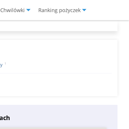
Chwilówki
Ranking pożyczek
1
ty
cach