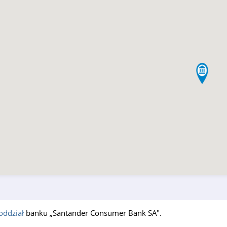
oddział
banku „Santander Consumer Bank SA".