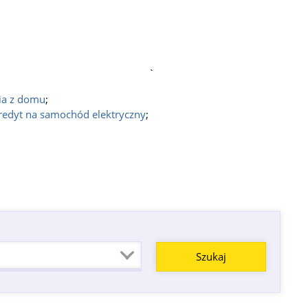
`
ia z domu
;
redyt na samochód elektryczny
;