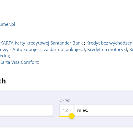
umer.pl
KARTA karty kredytowej Santander Bank
;
Kredyt bez wychodzen
wy - Auto kupujesz, za darmo tankujesz!
;
Kredyt na motocykl
;
K
iecku
;
Karta Visa Comfort
;
ch
Okres
mies.