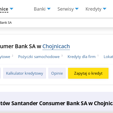
nice
Banki
Serwisy
Kredyty
Menu
Burger
Bank SA
sumer Bank SA w
Chojnicach
2
3
1
dytowe
Pożyczki samochodowe
Kredyty dla firm
Loka
Kalkulator kredytowy
Opinie
Zapytaj o kredyt
matów Santander Consumer Bank SA w Chojni